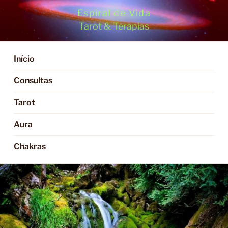
Saltar
Espiral de Vida
para
Tarot & Terapias
o
conteúdo
Início
Consultas
Tarot
Aura
Chakras