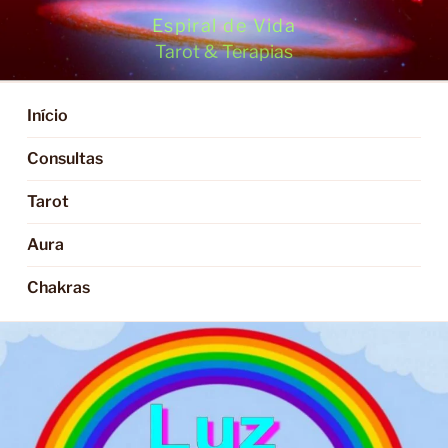
Saltar
Espiral de Vida
para
Tarot & Terapias
o
conteúdo
Início
Consultas
Tarot
Aura
Chakras