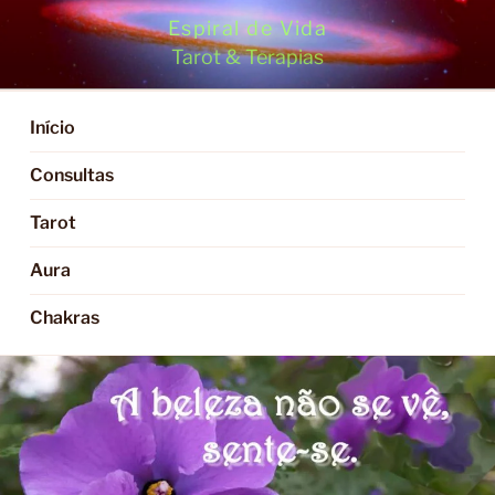
Saltar
Espiral de Vida
para
Tarot & Terapias
o
conteúdo
Início
Consultas
Tarot
Aura
Chakras