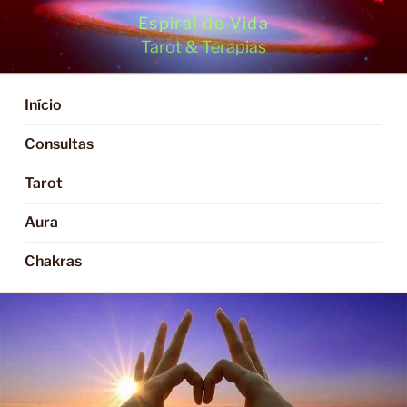
Saltar
Espiral de Vida
para
Tarot & Terapias
o
conteúdo
Início
Consultas
Tarot
Aura
Chakras