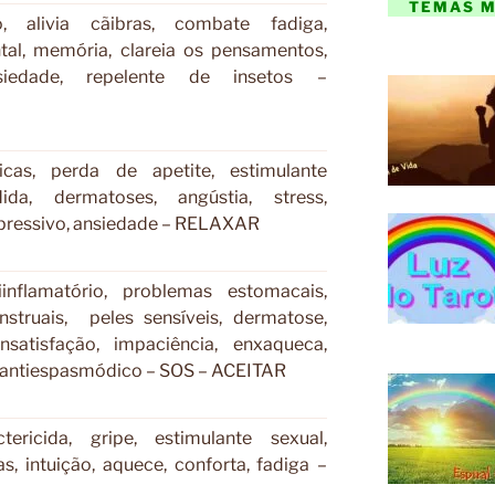
TEMAS MA
, alivia cãibras, combate fadiga,
tal, memória, clareia os pensamentos,
siedade, repelente de insetos –
licas, perda de apetite, estimulante
dida, dermatoses, angústia, stress,
epressivo, ansiedade – RELAXAR
iinflamatório, problemas estomacais,
struais, peles sensíveis, dermatose,
 insatisfação, impaciência, enxaqueca,
a, antiespasmódico – SOS – ACEITAR
tericida, gripe, estimulante sexual,
as, intuição, aquece, conforta, fadiga –