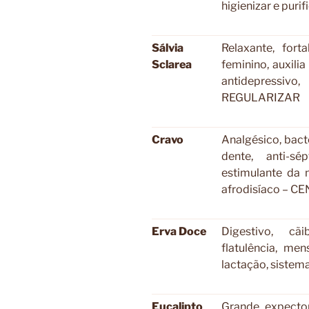
higienizar e pur
Sálvia
Relaxante, fort
Sclarea
feminino, auxilia 
antidepressivo
REGULARIZAR
Cravo
Analgésico, bacte
dente, anti-sé
estimulante da 
afrodisíaco – C
Erva Doce
Digestivo, cãi
flatulência, mens
lactação, sistem
Eucalipto
Grande expector