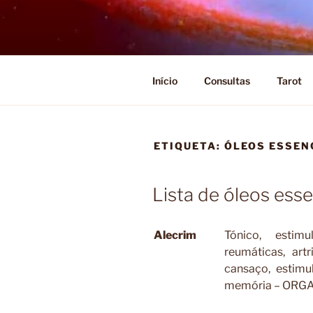
Saltar
para
o
conteúdo
Início
Consultas
Tarot
ETIQUETA:
ÓLEOS ESSEN
Lista de óleos esse
Alecrim
Tónico, estim
reumáticas, art
cansaço, estimu
memória – ORG