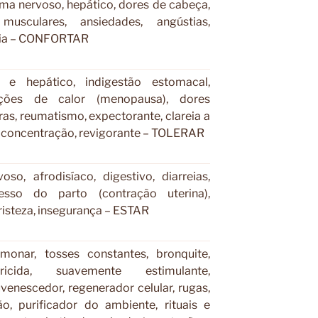
ma nervoso, hepático, dores de cabeça,
 musculares, ansiedades, angústias,
nia – CONFORTAR
 e hepático, indigestão estomacal,
ações de calor (menopausa), dores
ras, reumatismo, expectorante, clareia a
, concentração, revigorante – TOLERAR
oso, afrodisíaco, digestivo, diarreias,
esso do parto (contração uterina),
risteza, insegurança – ESTAR
lmonar, tosses constantes, bronquite,
ricida, suavemente estimulante,
uvenescedor, regenerador celular, rugas,
ão, purificador do ambiente, rituais e