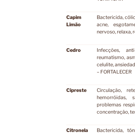
Capim
Bactericida, cólic
Limão
acne, esgotam
nervoso, relaxa,
Cedro
Infecções, anti
reumatismo, asm
celulite, ansieda
– FORTALECER
Cipreste
Circulação, ret
hemorróidas, 
problemas respir
concentração, 
Citronela
Bactericida, tó