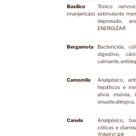
Basílico
Tónico nervoso
(manjericão)
estimulante men
depressão, an
ENERGIZAR
Bergamota
Bactericida, có
digestivo, cân
calmante, antid
Camomila
Analgésico, ant
hepáticos e men
alivia insônia,
sinusite alérgic
Canela
Analgésico, bac
cólicas e diarrei
TONIFICAR