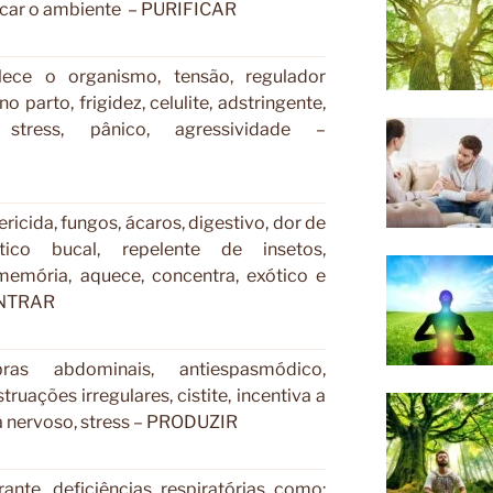
ificar o ambiente – PURIFICAR
alece o organismo, tensão, regulador
no parto, frigidez, celulite, adstringente,
, stress, pânico, agressividade –
ricida, fungos, ácaros, digestivo, dor de
ptico bucal, repelente de insetos,
memória, aquece, concentra, exótico e
ENTRAR
bras abdominais, antiespasmódico,
truações irregulares, cistite, incentiva a
a nervoso, stress – PRODUZIR
ante, deficiências respiratórias como: