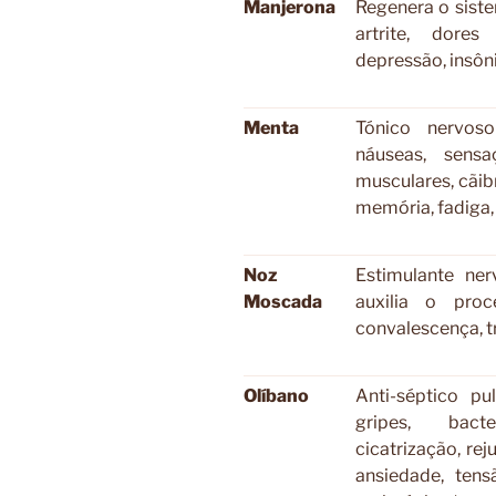
Manjerona
Regenera o siste
artrite, dores
depressão, insô
Menta
Tónico nervoso
náuseas, sens
musculares, cãib
memória, fadiga
Noz
Estimulante nerv
Moscada
auxilia o proc
convalescença, t
Olíbano
Anti-séptico pu
gripes, bacte
cicatrização, rej
ansiedade, tens