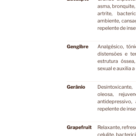
asma, bronquite, 
artrite, bacter
ambiente, cansa
repelente de ins
Gengibre
Analgésico, tóni
distensões e te
estrutura óssea,
sexual e auxili
Gerânio
Desintoxicante,
oleosa, rejuve
antidepressivo, 
repelente de in
Grapefruit
Relaxante, refres
celulite, bacteric