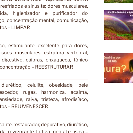
resfriados e sinusite; dores musculares,
icida, higienizador e purificador do
ço, concentração mental, comunicação,
etos – LIMPAR
co, estimulante, excelente para dores,
nsões musculares, estrutura vertebral,
 digestivo, cãibras, enxaqueca, tónico
a a concentração – REESTRUTURAR
 diurético, celulite, obesidade, pele
nescedor, rugas, harmoniza, acalma,
ansiedade, raiva, tristeza, afrodisíaco,
setos – REJUVENESCER
cante, restaurador, depurativo, diurético,
ida, revigorante, fadiga mental e física –