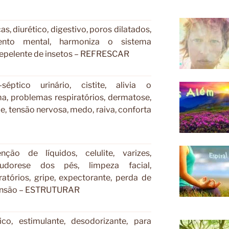
as, diurético, digestivo, poros dilatados,
ento mental, harmoniza o sistema
 repelente de insetos – REFRESCAR
-séptico urinário, cistite, alivia o
a, problemas respiratórios, dermatose,
de, tensão nervosa, medo, raiva, conforta
enção de líquidos, celulite, varizes,
sudorese dos pés, limpeza facial,
atórios, gripe, expectorante, perda de
tensão – ESTRUTURAR
nico, estimulante, desodorizante, para