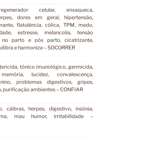
regenerador celular, enxaqueca,
erpes, dores em geral, hipertensão,
mante, flatulência, cólica, TPM, medo,
dade, estresse, melancolia, tensão
a no parto e pós parto, cicatrizante,
uilibra e harmoniza – SOCORRER
tericida, tónico imunológico, germicida,
 memória, lucidez, convalescença,
nino, problemas digestivos, gripes,
ga, purificação ambientes – CONFIAR
, cãibras, herpes, digestivo, insónia,
auma, mau humor, irritabilidade –