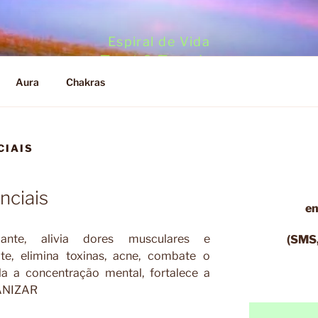
Espiral de Vida
Tarot & Terapias
Aura
Chakras
CIAIS
nciais
en
ulante, alivia dores musculares e
(SMS,
rite, elimina toxinas, acne, combate o
la a concentração mental, fortalece a
ANIZAR