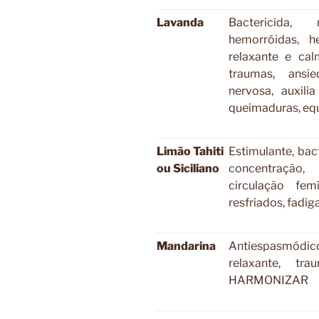
Lavanda
Bactericida, 
hemorróidas, h
relaxante e cal
traumas, ansie
nervosa, auxili
queimaduras, eq
Limão Tahiti
Estimulante, bac
ou Siciliano
concentração,
circulação femi
resfriados, fadi
Mandarina
Antiespasmódico
relaxante, tr
HARMONIZAR