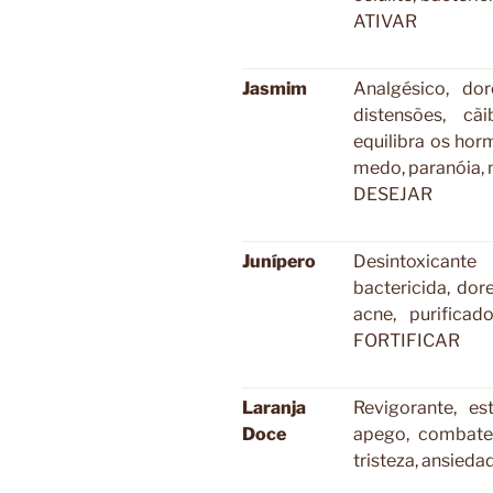
ATIVAR
Jasmim
Analgésico, do
distensões, cãi
equilibra os horm
medo, paranóia, 
DESEJAR
Junípero
Desintoxicante 
bactericida, dore
acne, purifica
FORTIFICAR
Laranja
Revigorante, est
Doce
apego, combate 
tristeza, ansied